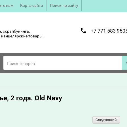
те нам
Карта сайта
Поиск по сайту
+7 771 583 950
, скрапбукинга.
 канцелярские товары.
е, 2 года. Old Navy
Следующий