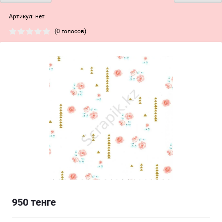
Артикул:
нет
(0 голосов)
950
тенге