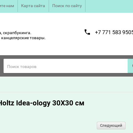
те нам
Карта сайта
Поиск по сайту
+7 771 583 950
, скрапбукинга.
 канцелярские товары.
oltz Idea-ology 30X30 см
Следующий