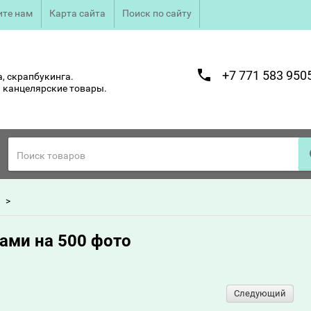
те нам
Карта сайта
Поиск по сайту
+7 771 583 950
, скрапбукинга.
 канцелярские товары.
ами на 500 фото
Следующий