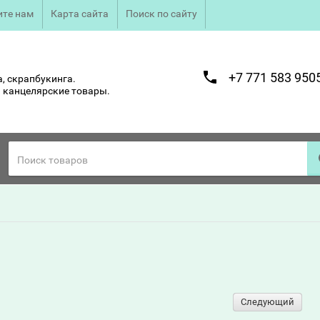
те нам
Карта сайта
Поиск по сайту
+7 771 583 950
, скрапбукинга.
 канцелярские товары.
Следующий